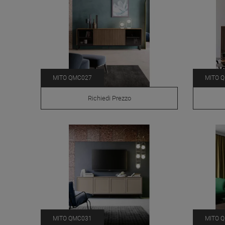
MITO QMC027
MITO 
Richiedi Prezzo
MITO QMC031
MITO 