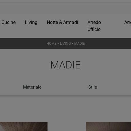
Cucine
Living
Notte & Armadi
Arredo
Arr
Ufficio
-
-
HOME
LIVING
MADIE
MADIE
Materiale
Stile