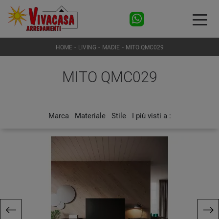
-
-
-
HOME
LIVING
MADIE
MITO QMC029
MITO QMC029
Marca
Materiale
Stile
I più visti a :