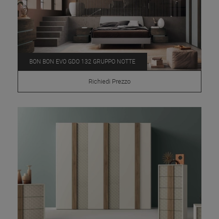
BON BON EVO GDO 132 GRUPPO NOTTE
Richiedi Prezzo