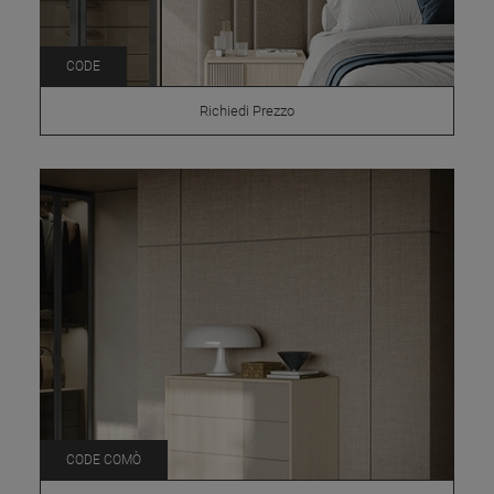
CODE
Richiedi Prezzo
CODE COMÒ