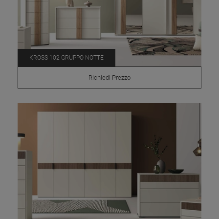
KROSS 102 GRUPPO NOTTE
Richiedi Prezzo