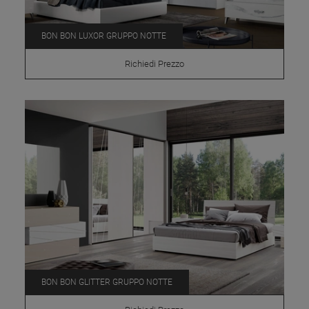
BON BON LUXOR GRUPPO NOTTE
Richiedi Prezzo
BON BON GLITTER GRUPPO NOTTE