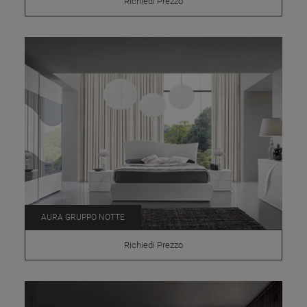
Richiedi Prezzo
AURA GRUPPO NOTTE
Richiedi Prezzo