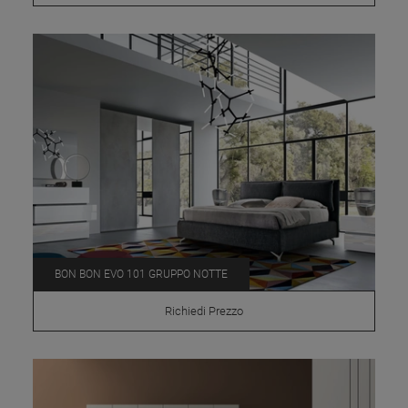
BON BON EVO 101 GRUPPO NOTTE
Richiedi Prezzo