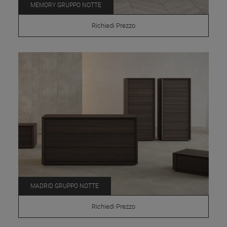
MEMORY GRUPPO NOTTE
Richiedi Prezzo
MADRID GRUPPO NOTTE
Richiedi Prezzo