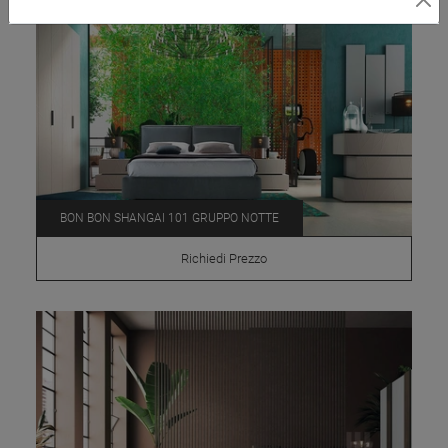
BON BON SHANGAI 101 GRUPPO NOTTE
Richiedi Prezzo