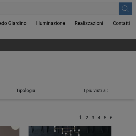
edo Giardino
Illuminazione
Realizzazioni
Contatti
Tipologia
I più visti a :
1
2
3
4
5
6