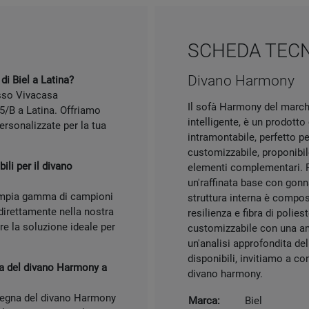
SCHEDA TEC
Divano Harmony
i Biel a Latina?
esso Vivacasa
Il sofà Harmony del marchi
45/B a Latina. Offriamo
intelligente, è un prodott
ersonalizzate per la tua
intramontabile, perfetto p
customizzabile, proponibil
ili per il divano
elementi complementari. P
un'raffinata base con gonn
'ampia gamma di campioni
struttura interna è compos
, direttamente nella nostra
resilienza e fibra di polie
re la soluzione ideale per
customizzabile con una am
un'analisi approfondita del
disponibili, invitiamo a 
a del divano Harmony a
divano harmony.
segna del divano Harmony
Marca:
Biel