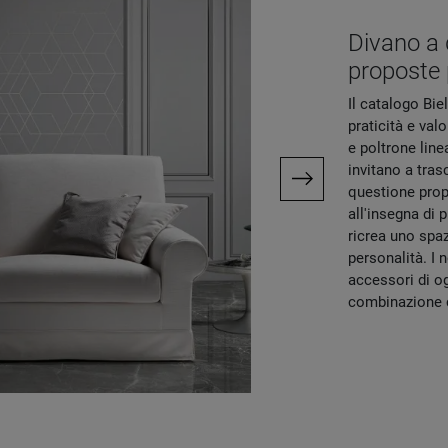
Divano a 
proposte p
Il catalogo Bie
praticità e val
e poltrone line
invitano a tras
questione propo
all'insegna di p
ricrea uno spaz
personalità. I 
accessori di og
combinazione co