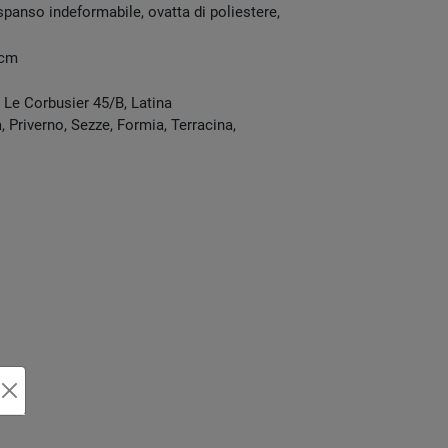
spanso indeformabile, ovatta di poliestere,
 cm
e Le Corbusier 45/B
,
Latina
 Priverno, Sezze, Formia, Terracina,