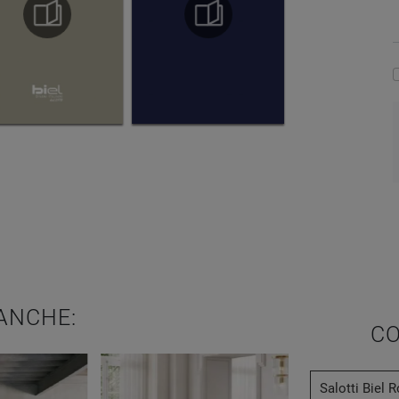
ANCHE:
CO
Salotti Biel 