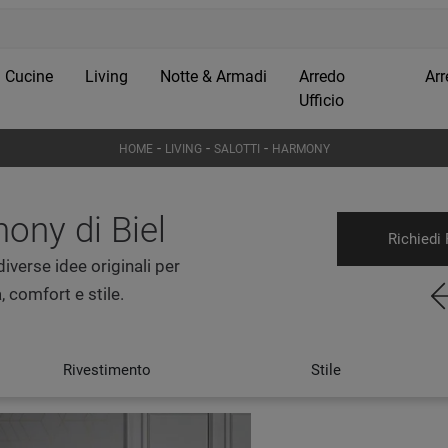
Cucine
Living
Notte & Armadi
Arredo
Arr
Ufficio
-
-
-
HOME
LIVING
SALOTTI
HARMONY
ony di Biel
Richiedi 
iverse idee originali per
, comfort e stile.
Rivestimento
Stile