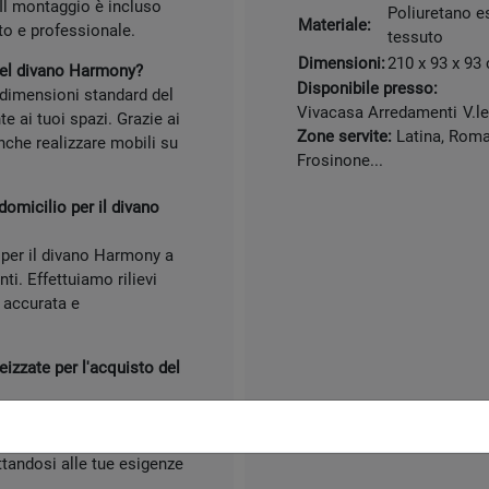
Il montaggio è incluso
Poliuretano e
Materiale:
to e professionale.
tessuto
Dimensioni:
210 x 93 x 93
 del divano Harmony?
Disponibile presso:
 dimensioni standard del
Vivacasa Arredamenti
V.l
 ai tuoi spazi. Grazie ai
Zone servite:
Latina, Roma,
nche realizzare mobili su
Frosinone...
omicilio per il divano
 per il divano Harmony a
i. Effettuiamo rilievi
 accurata e
izzate per l'acquisto del
ormule di pagamento
ony. Questo rende più
ttandosi alle tue esigenze