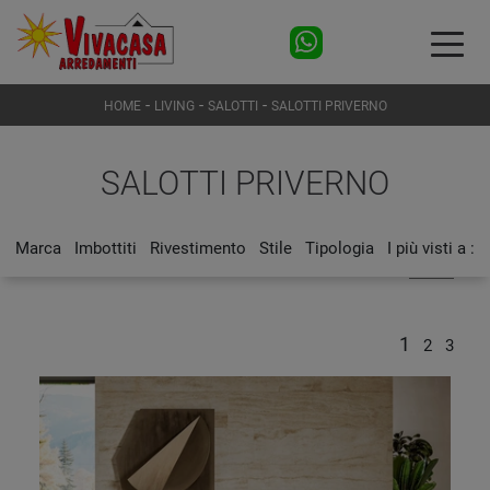
-
-
-
HOME
LIVING
SALOTTI
SALOTTI PRIVERNO
SALOTTI PRIVERNO
Marca
Imbottiti
Rivestimento
Stile
Tipologia
I più visti a :
1
2
3