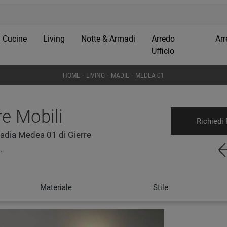
Cucine
Living
Notte & Armadi
Arredo
Arr
Ufficio
-
-
-
HOME
LIVING
MADIE
MEDEA 01
e Mobili
Richiedi 
madia Medea 01 di Gierre
.
Materiale
Stile