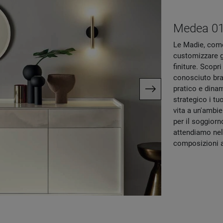
Medea 0
Le Madie, come
customizzare gl
finiture. Scopr
conosciuto bran
pratico e dina
strategico i tu
vita a un'ambi
per il soggiorn
attendiamo nel 
composizioni ar