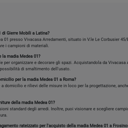
di Gierre Mobili a Latina?
 01 presso Vivacasa Arredamenti, situato in V.le Le Corbusier 45/B
re i campioni di materiali.
ere la madia Medea 01?
le per organizzare e decorare gli spazi. Acquistandola da Vivacasa
possibilità di smaltimento dell'usato.
domicilio per la madia Medea 01 a Roma?
 domicilio e rilievi delle misure in loco per la progettazione, anche
initure della madia Medea 01?
oni standard degli arredi. Inoltre, puoi visionare e scegliere campion
ura.
 pagamento rateizzato per l'acquisto della madia Medea 01 a Frosin