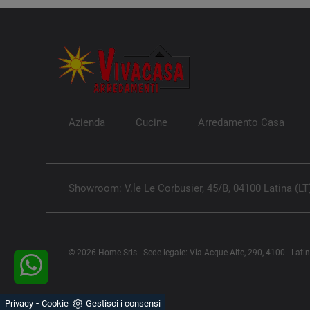
Azienda
Cucine
Arredamento Casa
Showroom: V.le Le Corbusier, 45/B, 04100 Latina (LT
© 2026 Home Srls - Sede legale: Via Acque Alte, 290, 4100 - Lati
-
Privacy
Cookie
Gestisci i consensi