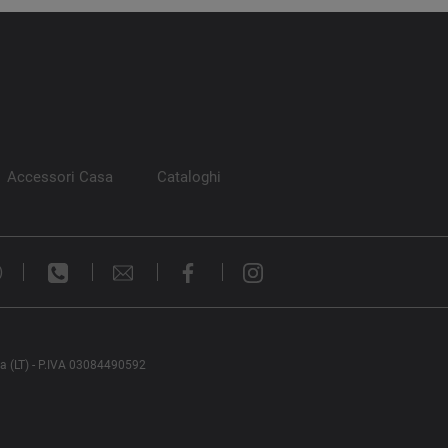
Accessori Casa
Cataloghi
)
na (LT) - P.IVA 03084490592