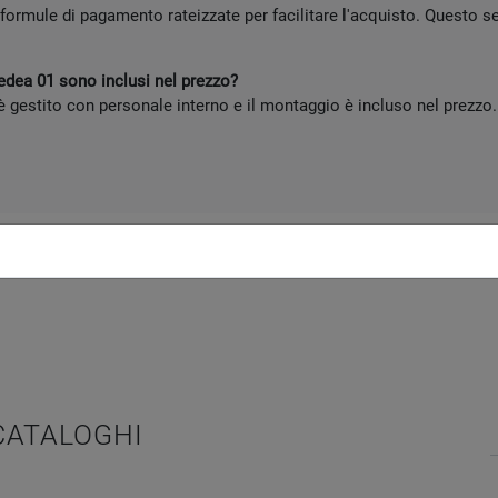
rmule di pagamento rateizzate per facilitare l'acquisto. Questo serv
edea 01 sono inclusi nel prezzo?
 è gestito con personale interno e il montaggio è incluso nel prezz
 CATALOGHI