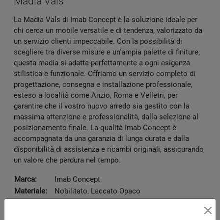
Madia Vals
La Madia Vals di Imab Concept è la soluzione ideale per
chi cerca un mobile versatile e di tendenza, valorizzato da
un servizio clienti impeccabile. Con la possibilità di
scegliere tra diverse misure e un'ampia palette di finiture,
questa madia si adatta perfettamente a ogni esigenza
stilistica e funzionale. Offriamo un servizio completo di
progettazione, consegna e installazione professionale,
esteso a località come Anzio, Roma e Velletri, per
garantire che il vostro nuovo arredo sia gestito con la
massima attenzione e professionalità, dalla selezione al
posizionamento finale. La qualità Imab Concept è
accompagnata da una garanzia di lunga durata e dalla
disponibilità di assistenza e ricambi originali, assicurando
un valore che perdura nel tempo.
Marca:
Imab Concept
Materiale:
Nobilitato, Laccato Opaco
Dimensioni:
180 x 50.5 x 73.4 cm
Disponibile presso: