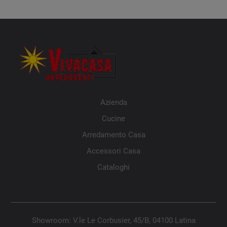
Azienda
Cucine
Arredamento Casa
Accessori Casa
Cataloghi
Showroom: V.le Le Corbusier, 45/B, 04100 Latina