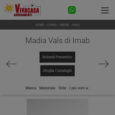
-
-
-
HOME
LIVING
MADIE
VALS
Madia Vals di Imab
Richiedi Preventivo
Sfoglia i Cataloghi
Marca
Materiale
Stile
I più visti a :