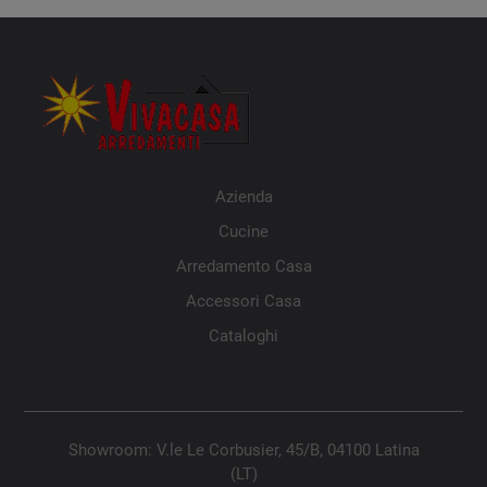
Azienda
Cucine
Arredamento Casa
Accessori Casa
Cataloghi
Showroom: V.le Le Corbusier, 45/B, 04100 Latina
(LT)