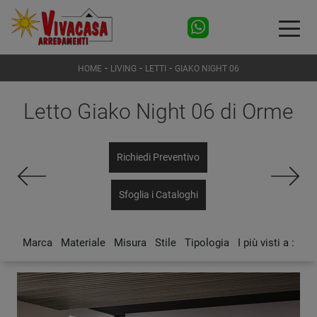
-
-
-
HOME
LIVING
LETTI
GIAKO NIGHT 06
Letto Giako Night 06 di Orme
Richiedi Preventivo
Sfoglia i Cataloghi
Marca
Materiale
Misura
Stile
Tipologia
I più visti a :