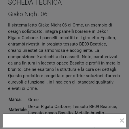
SCHEDA TECNICA
Giako Night 06
Il sistema letto Giako Night 06 di Orme, un esempio di
design sofisticato, integra pannelli boiserie in Dekor
Rigato Carbone. I pannelli imbottiti e il giroletto Epsilon,
entrambi rivestiti in pregiato tessuto BE09 Beatrice,
creano un'estetica armoniosa e accogliente. La
composizione è arricchita da cassetti Noto, caratterizzati
da una finitura in laccato opaco Basalto e profili in metallo
brunito, che ne esaltano la struttura e la cura dei dettagli.
Questo prodotto è progettato per offrire soluzioni d'arredo
durevoli e funzionali, in linea con gli standard qualitativi
elevati di Orme.
Marca:
Orme
Dekor Rigato Carbone, Tessuto BE09 Beatrice,
Materiale:
Laccato opaco Basalto, Metallo brunito
Disponibile presso:
Vivacasa Arredamenti
V.le Le Corbusier 45/B
,
Latina