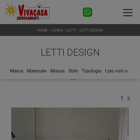
-
-
-
HOME
LIVING
LETTI
LETTI DESIGN
LETTI DESIGN
Marca
Materiale
Misura
Stile
Tipologia
I più visti a :
1
2