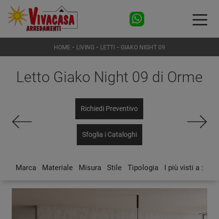
-
-
-
HOME
LIVING
LETTI
GIAKO NIGHT 09
Letto Giako Night 09 di Orme
Richiedi Preventivo
Sfoglia i Cataloghi
Marca
Materiale
Misura
Stile
Tipologia
I più visti a :