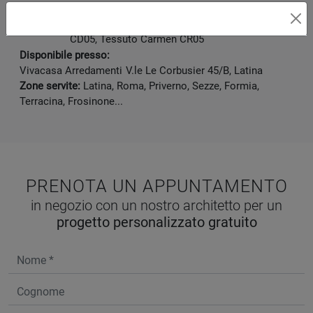
Categoria:
Letto
Melaminico dekor Alaska, Tessuto Cordelia
Materiale:
CD05, Tessuto Carmen CR05
Disponibile presso:
Vivacasa Arredamenti
V.le Le Corbusier 45/B
,
Latina
Zone servite:
Latina, Roma, Priverno, Sezze, Formia,
Terracina, Frosinone...
PRENOTA UN APPUNTAMENTO
in negozio con un nostro architetto per un
progetto personalizzato gratuito