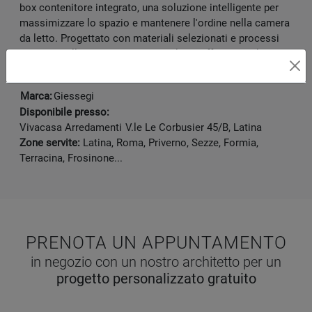
box contenitore integrato, una soluzione intelligente per
massimizzare lo spazio e mantenere l'ordine nella camera
da letto. Progettato con materiali selezionati e processi
produttivi all'avanguardia, questo letto offre una soluzione
duratura e affidabile per l'arredo contemporaneo.
Marca:
Giessegi
Disponibile presso:
Vivacasa Arredamenti
V.le Le Corbusier 45/B
,
Latina
Zone servite:
Latina, Roma, Priverno, Sezze, Formia,
Terracina, Frosinone...
PRENOTA UN APPUNTAMENTO
in negozio con un nostro architetto per un
progetto personalizzato gratuito