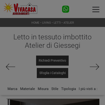
-
-
-
HOME
LIVING
LETTI
ATELIER
Letto in tessuto imbottito
Atelier di Giessegi
Richiedi Preventivo
Sfoglia i Cataloghi
Marca
Materiale
Misura
Stile
Tipologia
I più visti a :