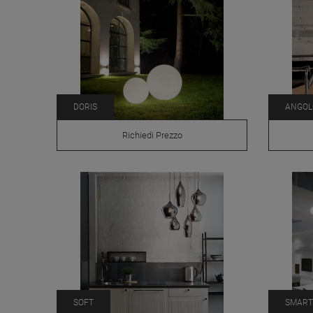
DORIS
ANGOL
Richiedi Prezzo
SOFT
SMART