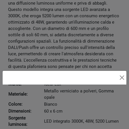
una diffusione luminosa uniforme e priva di abbagli.
Questo modello integra una sorgente LED avanzata a
3000K, che eroga 5200 lumen con un consumo energetico
ottimizzato di 48W, garantendo un'illuminazione calda e
accogliente. Con un diametro di 600 mm e un profilo
sottile di soli 60 mm, si adatta discretamente a diverse
configurazioni spaziali. La funzionalità di dimmerazione
DALI/Push offre un controllo preciso sull'intensità della
luce, permettendo di creare l'atmosfera desiderata con
facilità. L'eccellenza costruttiva e le prestazioni tecniche
di questa plafoniera sono pensate per chi non accetta
compromessi sulla qualità dell'illuminazione.
Marca:
Ideal Lux
Metallo verniciato a polveri, Gomma
Materiale:
opale
Colore:
Bianco
Dimensioni:
60 x 6 cm
Sorgente
LED integrato 3000K, 48W, 5200 Lumen
luminosa: