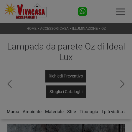
-
-
-
HOME
ACCESSORI CASA
ILLUMINAZIONE
OZ
Lampada da parete Oz di Ideal
Lux
Richiedi Preventivo
Sfoglia i Cataloghi
Marca
Ambiente
Materiale
Stile
Tipologia
I più visti a :