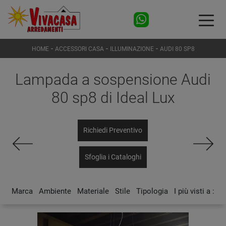
-
-
-
HOME
ACCESSORI CASA
ILLUMINAZIONE
AUDI 80 SP8
Lampada a sospensione Audi
80 sp8 di Ideal Lux
Richiedi Preventivo
Sfoglia i Cataloghi
Marca
Ambiente
Materiale
Stile
Tipologia
I più visti a :