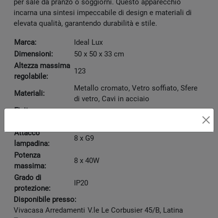
per sale da pranzo o soggiorni. Questo apparecchio
incarna una sintesi impeccabile di design e materiali di
elevata qualità, garantendo durabilità e stile.
Marca:
Ideal Lux
Dimensioni:
50 x 50 x 33 cm
Altezza massima
123
regolabile:
Metallo cromato, Vetro soffiato, Sfere
Materiali:
di vetro, Cavi in acciaio
Finiture
Trasparente, Fumè
disponibili:
Attacco
8 x G9
lampadina:
Potenza
8 x 40W
massima:
Grado di
IP20
protezione:
Disponibile presso:
Vivacasa Arredamenti
V.le Le Corbusier 45/B
,
Latina