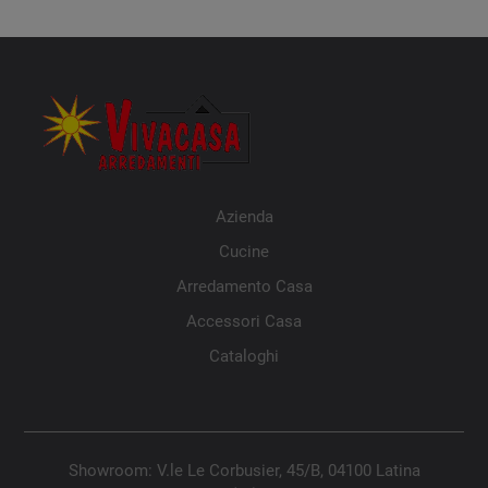
Azienda
Cucine
Arredamento Casa
Accessori Casa
Cataloghi
Showroom: V.le Le Corbusier, 45/B, 04100 Latina