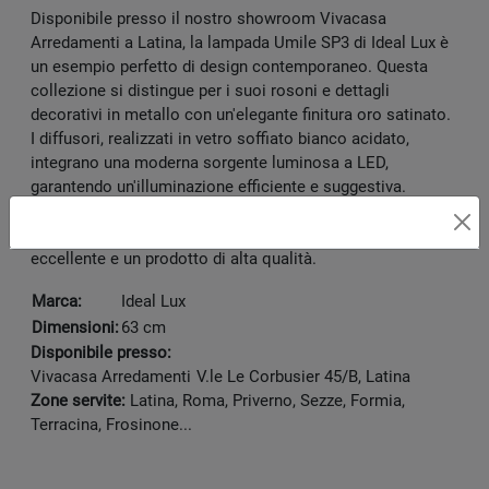
Disponibile presso il nostro showroom Vivacasa
Arredamenti a Latina, la lampada Umile SP3 di Ideal Lux è
un esempio perfetto di design contemporaneo. Questa
collezione si distingue per i suoi rosoni e dettagli
decorativi in metallo con un'elegante finitura oro satinato.
I diffusori, realizzati in vetro soffiato bianco acidato,
integrano una moderna sorgente luminosa a LED,
garantendo un'illuminazione efficiente e suggestiva.
Vivacasa Arredamenti ti offre un design contemporaneo al
miglior prezzo, assicurandoti un'esperienza d'acquisto
eccellente e un prodotto di alta qualità.
Marca:
Ideal Lux
Dimensioni:
63 cm
Disponibile presso:
Vivacasa Arredamenti
V.le Le Corbusier 45/B
,
Latina
Zone servite:
Latina, Roma, Priverno, Sezze, Formia,
Terracina, Frosinone...