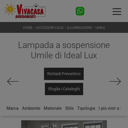
-
-
-
HOME
ACCESSORI CASA
ILLUMINAZIONE
UMILE
Lampada a sospensione
Umile di Ideal Lux
Richiedi Preventivo
Sfoglia i Cataloghi
Marca
Ambiente
Materiale
Stile
Tipologia
I più visti a :