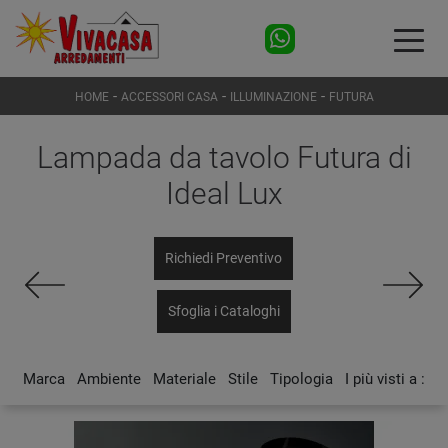
-
-
-
HOME
ACCESSORI CASA
ILLUMINAZIONE
FUTURA
Lampada da tavolo Futura di
Ideal Lux
Richiedi Preventivo
Sfoglia i Cataloghi
Marca
Ambiente
Materiale
Stile
Tipologia
I più visti a :