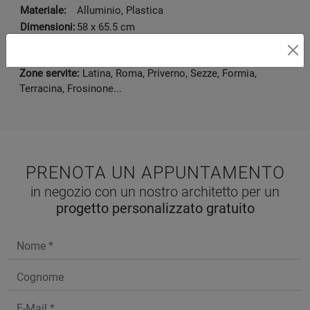
Materiale:
Alluminio, Plastica
Dimensioni:
58 x 65.5 cm
Disponibile presso:
Vivacasa Arredamenti
V.le Le Corbusier 45/B
,
Latina
Zone servite:
Latina, Roma, Priverno, Sezze, Formia,
Terracina, Frosinone...
PRENOTA UN APPUNTAMENTO
in negozio con un nostro architetto per un
progetto personalizzato gratuito