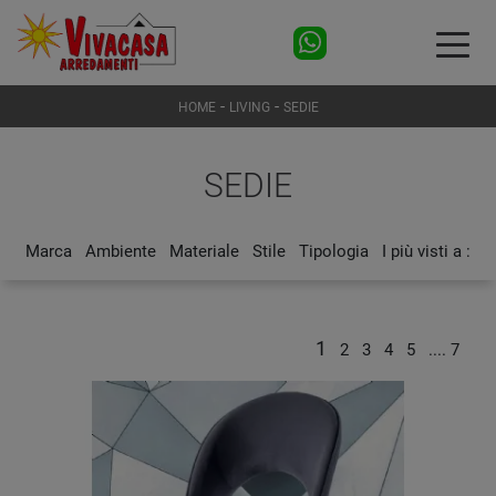
-
-
HOME
LIVING
SEDIE
SEDIE
Marca
Ambiente
Materiale
Stile
Tipologia
I più visti a :
1
2
3
4
5
....
7