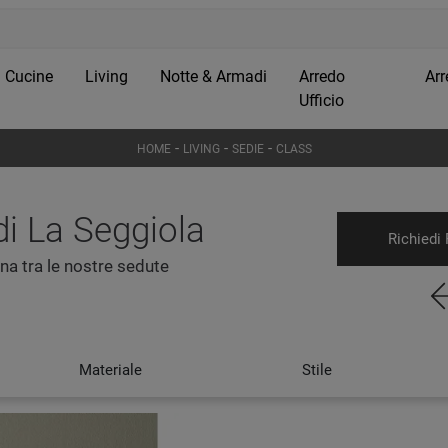
Cucine
Living
Notte & Armadi
Arredo
Arr
Ufficio
-
-
-
HOME
LIVING
SEDIE
CLASS
di La Seggiola
Richiedi 
na tra le nostre sedute
Materiale
Stile