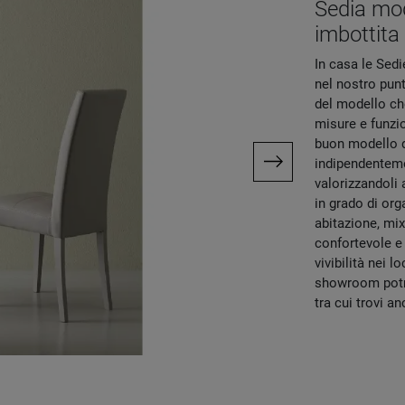
Sedia mod
imbottita
In casa le Sedi
nel nostro punt
del modello che
misure e funzio
buon modello d
indipendentemen
valorizzandoli 
in grado di org
abitazione, mix
confortevole e 
vivibilità nei 
showroom potra
tra cui trovi a