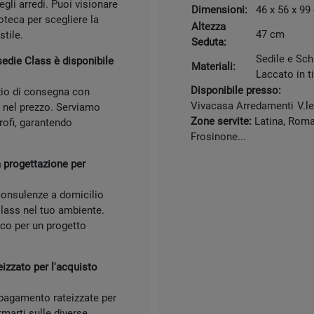
egli arredi. Puoi visionare
Dimensioni:
46 x 56 x 99
oteca per scegliere la
Altezza
47 cm
stile.
Seduta:
Sedile e Sch
sedie Class è disponibile
Materiali:
Laccato in t
Disponibile presso:
izio di consegna con
Vivacasa Arredamenti
V.l
o nel prezzo. Serviamo
Zone servite:
Latina, Roma,
rofi, garantendo
Frosinone...
 progettazione per
 consulenze a domicilio
 Class nel tuo ambiente.
oco per un progetto
izzato per l'acquisto
 pagamento rateizzate per
rmarti sulle diverse