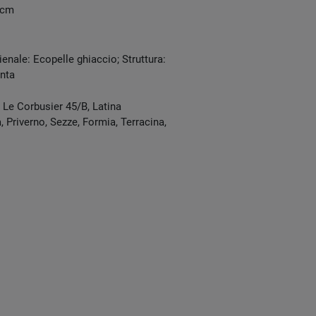
 cm
ienale: Ecopelle ghiaccio; Struttura:
inta
e Le Corbusier 45/B
,
Latina
 Priverno, Sezze, Formia, Terracina,