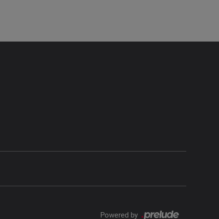
Matilda Moon
W
Powered by