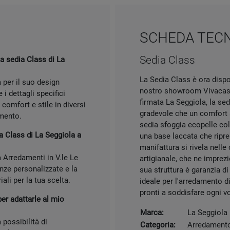
SCHEDA TEC
Sedia Class
la sedia Class di La
La Sedia Class è ora dispo
 per il suo design
nostro showroom Vivacasa 
 i dettagli specifici
firmata La Seggiola, la sed
 comfort e stile in diversi
gradevole che un comfort s
imento.
sedia sfoggia ecopelle colo
a Class di La Seggiola a
una base laccata che ripr
manifattura si rivela nelle
 Arredamenti in V.le Le
artigianale, che ne imprezi
nze personalizzate e la
sua struttura è garanzia di
ali per la tua scelta.
ideale per l'arredamento di 
pronti a soddisfare ogni v
per adattarle al mio
Marca:
La Seggiola
possibilità di
Categoria:
Arredament