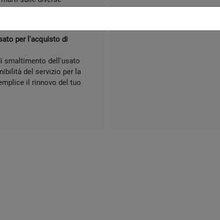
 per trovare quella più
sato per l'acquisto di
di smaltimento dell'usato
ibilità del servizio per la
mplice il rinnovo del tuo