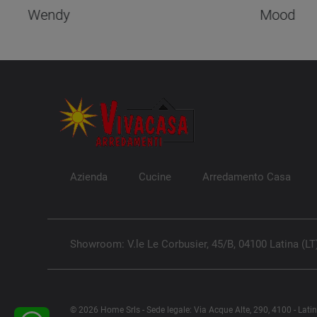
Wendy
Mood
Azienda
Cucine
Arredamento Casa
Showroom: V.le Le Corbusier, 45/B, 04100 Latina (LT
© 2026 Home Srls - Sede legale: Via Acque Alte, 290, 4100 - Lati