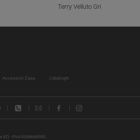
Terry Velluto Grigia
Accessori Casa
Cataloghi
)
na (LT) - P.IVA 03084490592