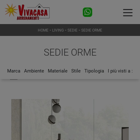
-
-
-
HOME
LIVING
SEDIE
SEDIE ORME
SEDIE ORME
Marca
Ambiente
Materiale
Stile
Tipologia
I più visti a :