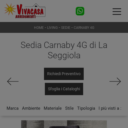
-
-
-
HOME
LIVING
SEDIE
CARNABY 4G
Sedia Carnaby 4G di La
Seggiola
Richiedi Preventivo
Sfoglia i Cataloghi
Marca
Ambiente
Materiale
Stile
Tipologia
I più visti a :