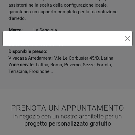
assisterti nella scelta della configurazione ideale,
garantendo un supporto completo per la tua soluzione
d'arredo.
Marca:
La Seggiola
Categoria:
Sedia
Dimensioni:
49 x 56 x 81 cm
Disponibile presso:
Vivacasa Arredamenti
V.le Le Corbusier 45/B
,
Latina
Zone servite:
Latina, Roma, Priverno, Sezze, Formia,
Terracina, Frosinone...
PRENOTA UN APPUNTAMENTO
in negozio con un nostro architetto per un
progetto personalizzato gratuito