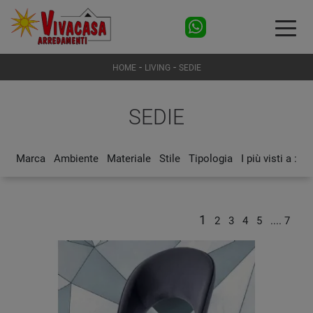
-
-
HOME
LIVING
SEDIE
SEDIE
Marca
Ambiente
Materiale
Stile
Tipologia
I più visti a :
1
2
3
4
5
....
7