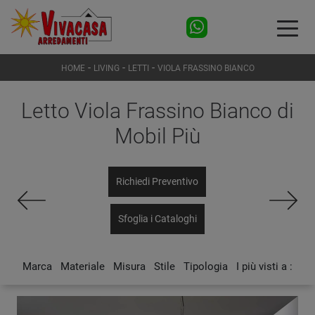
-
-
-
HOME
LIVING
LETTI
VIOLA FRASSINO BIANCO
Letto Viola Frassino Bianco di
Mobil Più
Richiedi Preventivo
Sfoglia i Cataloghi
Marca
Materiale
Misura
Stile
Tipologia
I più visti a :