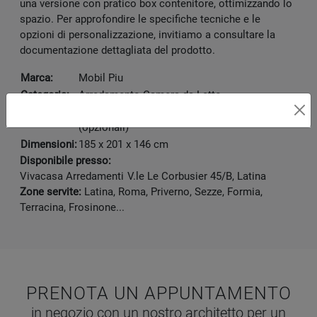
una versione con pratico box contenitore, ottimizzando lo
spazio. Per approfondire le specifiche tecniche e le
opzioni di personalizzazione, invitiamo a consultare la
documentazione dettagliata del prodotto.
Marca:
Mobil Piu
Categoria:
Arredamento Camera da Letto
Frassino Bianco, Ecopelle, Swarovski
Materiale:
(opzionali)
Dimensioni:
185 x 201 x 146 cm
Disponibile presso:
Vivacasa Arredamenti
V.le Le Corbusier 45/B
,
Latina
Zone servite:
Latina, Roma, Priverno, Sezze, Formia,
Terracina, Frosinone...
PRENOTA UN APPUNTAMENTO
in negozio con un nostro architetto per un