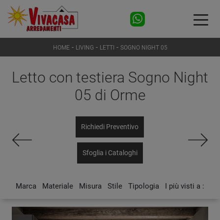
-
-
-
HOME
LIVING
LETTI
SOGNO NIGHT 05
Letto con testiera Sogno Night
05 di Orme
Richiedi Preventivo
Sfoglia i Cataloghi
Marca
Materiale
Misura
Stile
Tipologia
I più visti a :