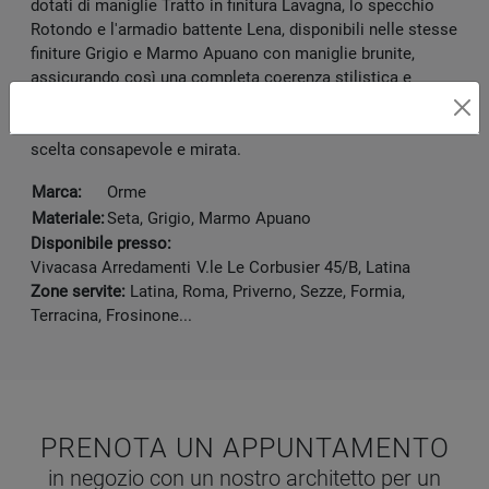
dotati di maniglie Tratto in finitura Lavagna, lo specchio
Rotondo e l'armadio battente Lena, disponibili nelle stesse
finiture Grigio e Marmo Apuano con maniglie brunite,
assicurando così una completa coerenza stilistica e
funzionale per l'ambiente notte. Dettagli tecnici aggiuntivi
e configurazioni personalizzate sono accessibili per una
scelta consapevole e mirata.
Marca:
Orme
Materiale:
Seta, Grigio, Marmo Apuano
Disponibile presso:
Vivacasa Arredamenti
V.le Le Corbusier 45/B
,
Latina
Zone servite:
Latina, Roma, Priverno, Sezze, Formia,
Terracina, Frosinone...
PRENOTA UN APPUNTAMENTO
in negozio con un nostro architetto per un