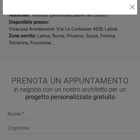
Marca:
Noctis
Categoria:
Arredamento
Materiale:
Tessuto (personalizzabile nei colori)
Disponibile presso:
Vivacasa Arredamenti
V.le Le Corbusier 45/B
,
Latina
Zone servite:
Latina, Roma, Priverno, Sezze, Formia,
Terracina, Frosinone...
PRENOTA UN APPUNTAMENTO
in negozio con un nostro architetto per un
progetto personalizzato gratuito