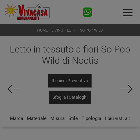
-
-
-
HOME
LIVING
LETTI
SO POP WILD
Letto in tessuto a fiori So Pop
Wild di Noctis
Richiedi Preventivo
Sfoglia i Cataloghi
Marca
Materiale
Misura
Stile
Tipologia
I più visti a :