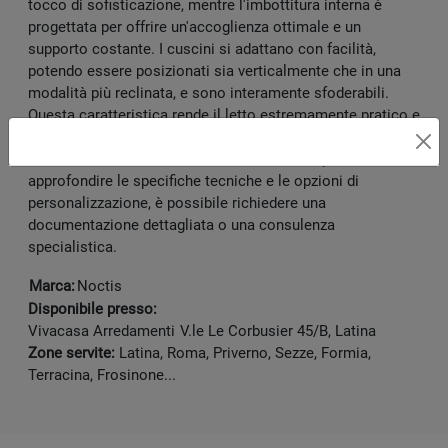
tocco di sofisticazione, mentre l'imbottitura interna è
progettata per offrire un'accoglienza ottimale e un
supporto costante. I cuscini si adattano con facilità,
potendo essere posizionati sia verticalmente che in una
modalità più reclinata, e sono interamente sfoderabili.
Questa caratteristica rende il letto estremamente pratico e
funzionale, ideale per la gestione quotidiana e per
mantenere inalterata la sua bellezza nel tempo. Per
approfondire le specifiche tecniche e le opzioni di
personalizzazione, è possibile richiedere una
documentazione dettagliata o una consulenza
specialistica.
Marca:
Noctis
Disponibile presso:
Vivacasa Arredamenti
V.le Le Corbusier 45/B
,
Latina
Zone servite:
Latina, Roma, Priverno, Sezze, Formia,
Terracina, Frosinone...