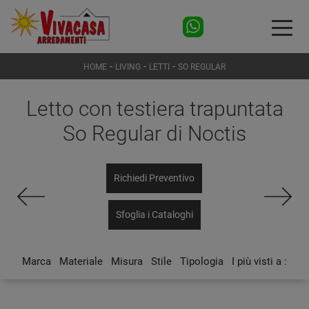
-
-
-
HOME
LIVING
LETTI
SO REGULAR
Letto con testiera trapuntata
So Regular di Noctis
Richiedi Preventivo
Sfoglia i Cataloghi
Marca
Materiale
Misura
Stile
Tipologia
I più visti a :