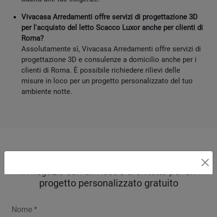
Vivacasa Arredamenti offre servizi di progettazione 3D
per l'acquisto del letto Scacco Luxor anche per clienti di
Roma?
Assolutamente sì, Vivacasa Arredamenti offre servizi di
progettazione 3D e consulenze a domicilio anche per i
clienti di Roma. È possibile richiedere rilievi delle
misure in loco per un progetto personalizzato del tuo
ambiente notte.
PRENOTA UN APPUNTAMENTO
in negozio con un nostro architetto per un
progetto personalizzato gratuito