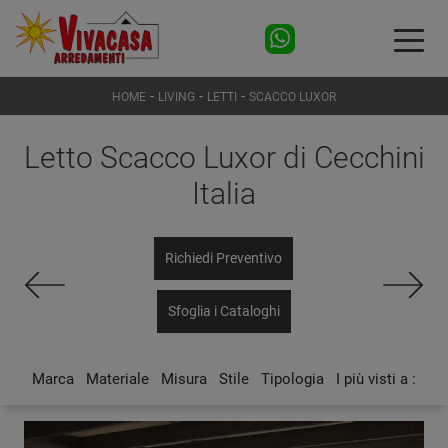
-
-
-
HOME
LIVING
LETTI
SCACCO LUXOR
Letto Scacco Luxor di Cecchini
Italia
Richiedi Preventivo
Sfoglia i Cataloghi
Marca
Materiale
Misura
Stile
Tipologia
I più visti a :