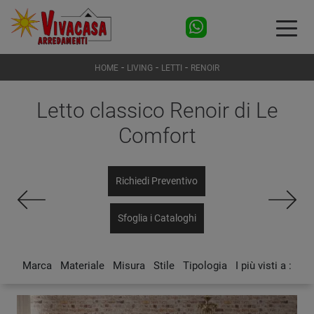
-
-
-
HOME
LIVING
LETTI
RENOIR
Letto classico Renoir di Le
Comfort
Richiedi Preventivo
Sfoglia i Cataloghi
Marca
Materiale
Misura
Stile
Tipologia
I più visti a :