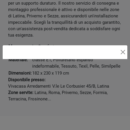
per un supporto duraturo. Il nostro servizio di consegna e
montaggio professionale è attivo e disponibile nelle zone
di Latina, Priverno e Sezze, assicurandoti un'installazione
impeccabile. Scegli la tranquillità di un acquisto garantito,
con un'assistenza post-vendita dedicata a soddisfare ogni
tua esigenza.
Marca:
Le Comfort
Legno massello, Pannelli in particelle di legno
Materiale:
classe E1, Poliuretano espanso
indeformabile, Tessuto, Texil, Pelle, Similpelle
Dimensioni:
182 x 230 x 119 cm
Disponibile presso:
Vivacasa Arredamenti
V.le Le Corbusier 45/B
,
Latina
Zone servite:
Latina, Roma, Priverno, Sezze, Formia,
Terracina, Frosinone...