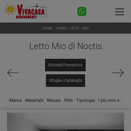
-
-
-
HOME
LIVING
LETTI
MIO
Letto Mio di Noctis
Richiedi Preventivo
Sfoglia i Cataloghi
Marca
Materiale
Misura
Stile
Tipologia
I più visti a :