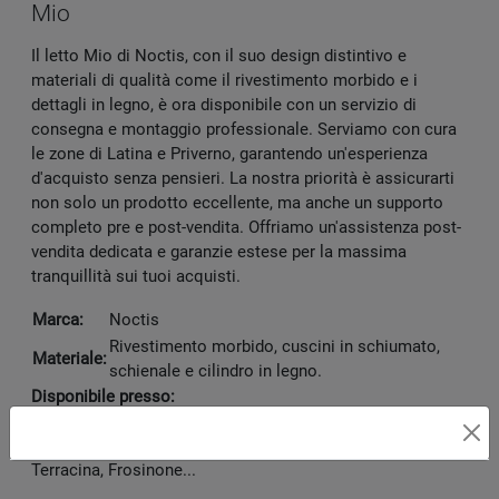
Mio
Il letto Mio di Noctis, con il suo design distintivo e
materiali di qualità come il rivestimento morbido e i
dettagli in legno, è ora disponibile con un servizio di
consegna e montaggio professionale. Serviamo con cura
le zone di Latina e Priverno, garantendo un'esperienza
d'acquisto senza pensieri. La nostra priorità è assicurarti
non solo un prodotto eccellente, ma anche un supporto
completo pre e post-vendita. Offriamo un'assistenza post-
vendita dedicata e garanzie estese per la massima
tranquillità sui tuoi acquisti.
Marca:
Noctis
Rivestimento morbido, cuscini in schiumato,
Materiale:
schienale e cilindro in legno.
Disponibile presso:
Vivacasa Arredamenti
V.le Le Corbusier 45/B
,
Latina
Zone servite:
Latina, Roma, Priverno, Sezze, Formia,
Terracina, Frosinone...