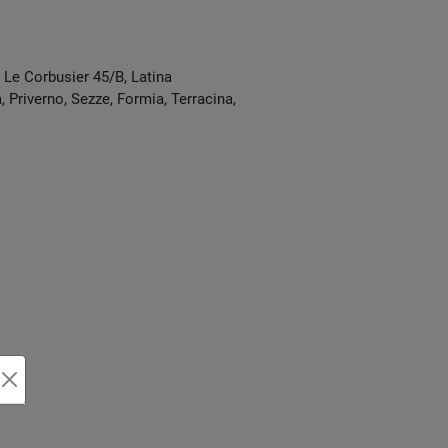
e Le Corbusier 45/B
,
Latina
 Priverno, Sezze, Formia, Terracina,