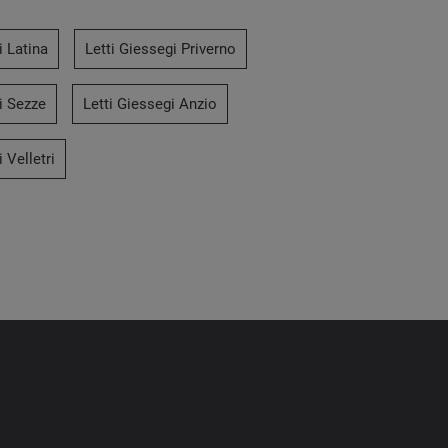
i Latina
Letti Giessegi Priverno
i Sezze
Letti Giessegi Anzio
 Velletri
Colorado
Basic