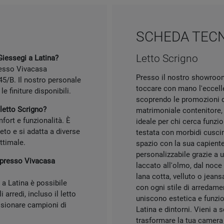
SCHEDA TEC
Letto Scrigno
Giessegi a Latina?
presso Vivacasa
Presso il nostro showroom
45/B. Il nostro personale
toccare con mano l'eccelle
e finiture disponibili.
scoprendo le promozioni de
 letto Scrigno?
matrimoniale contenitore, 
mfort e funzionalità. È
ideale per chi cerca funzio
to e si adatta a diverse
testata con morbidi cuscin
ttimale.
spazio con la sua capient
personalizzabile grazie a u
o presso Vivacasa
laccato all'olmo, dal noce 
lana cotta, velluto o jean
a Latina è possibile
con ogni stile di arredame
arredi, incluso il letto
uniscono estetica e funzion
visionare campioni di
Latina e dintorni. Vieni a
trasformare la tua camera 