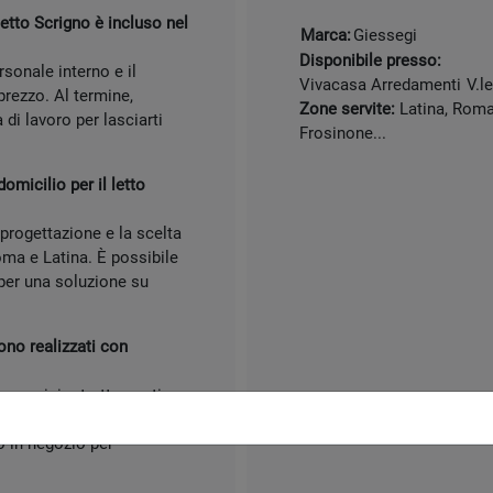
letto Scrigno è incluso nel
Marca:
Giessegi
Disponibile presso:
rsonale interno e il
Vivacasa Arredamenti
V.l
prezzo. Al termine,
Zone servite:
Latina, Roma,
di lavoro per lasciarti
Frosinone...
micilio per il letto
 progettazione e la scelta
Roma e Latina. È possibile
 per una soluzione su
ono realizzati con
n vernici o trattamenti a
nvitiamo a chiedere
no in negozio per