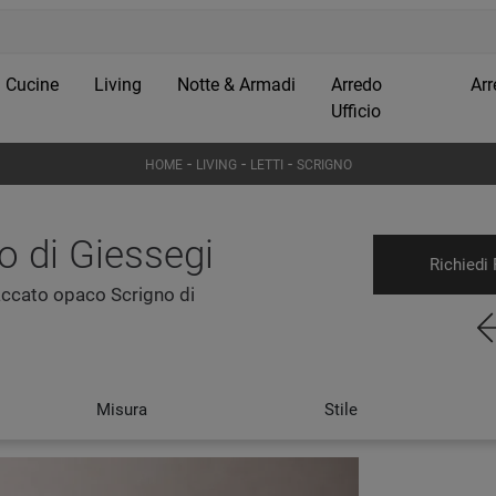
Cucine
Living
Notte & Armadi
Arredo
Arr
Ufficio
-
-
-
HOME
LIVING
LETTI
SCRIGNO
o di Giessegi
Richiedi 
 laccato opaco Scrigno di
Misura
Stile