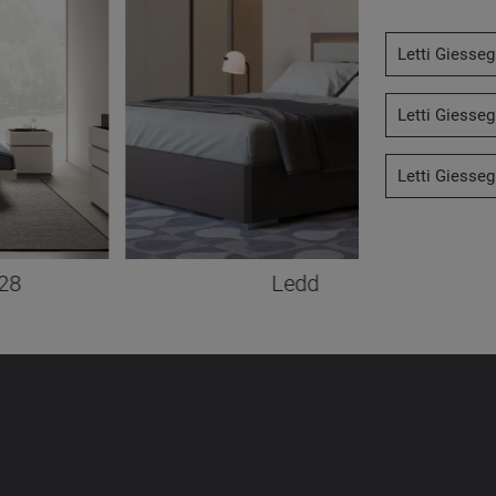
Letti Giesseg
Letti Giesseg
Letti Giessegi
 28
Ledd