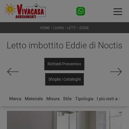
-
-
-
HOME
LIVING
LETTI
EDDIE
Letto imbottito Eddie di Noctis
Richiedi Preventivo
Sfoglia i Cataloghi
Marca
Materiale
Misura
Stile
Tipologia
I più visti a :