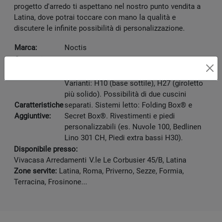
progetto d'arredo ti aspettano nel nostro punto vendita a
Latina, dove potrai toccare con mano la qualità e
discutere le infinite possibilità di personalizzazione.
Marca:
Noctis
Categoria:
Letto
Designer:
Mattia Priori
Varianti: H10 (base sottile), H27 (giroletto
più solido). Possibilità di due cuscini
Caratteristiche
separati. Sistemi letto: Folding Box® e
Aggiuntive:
Secret Box®. Rivestimenti e piedi
personalizzabili (es. Nuvole 100, Bedlinen
Lino 301 CH, Piedi extra bassi H30).
Disponibile presso:
Vivacasa Arredamenti
V.le Le Corbusier 45/B
,
Latina
Zone servite:
Latina, Roma, Priverno, Sezze, Formia,
Terracina, Frosinone...