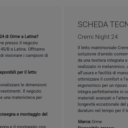
SCHEDA TEC
Cremi Night 24
24 di Orme a Latina?
rme presso il negozio
Il letto matrimoniale Crem
 45/B a Latina. Offriamo
soluzione d'arredo contem
di visionare i campioni di
da una testiera integrata e
realizzato in melaminico, 
onibili per il letto
all'usura e facilità di ma
ottimizzare il comfort e l
sonalizzare le dimensioni
ergonomico per un riposo d
rivestimenti. Il negozio
integra perfettamente in co
e una materioteca per
materiali avanzati e l'atte
longevità eccezionale del
duraturo nel tempo per il t
 consegna e montaggio del
Marca:
Orme
segna e il montaggio con