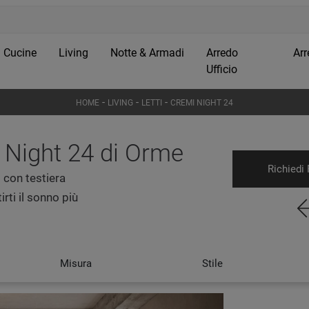
Cucine
Living
Notte & Armadi
Arredo
Arr
Ufficio
-
-
-
HOME
LIVING
LETTI
CREMI NIGHT 24
i Night 24 di Orme
Richiedi 
i con testiera
rti il sonno più
Misura
Stile