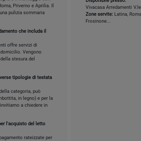
Disponibile presso:
ma, Priverno e Aprilia. Il
Vivacasa Arredamenti
V.l
 una pulizia sommaria
Zone servite:
Latina, Roma,
Frosinone...
damento che includa il
i offre servizi di
a domicilio. Vengono
 della stesura del
verse tipologie di testata
 della categoria, può
mbottita, in legno) e per la
 invitiamo a chiedere in
r l'acquisto del letto
 pagamento rateizzate per