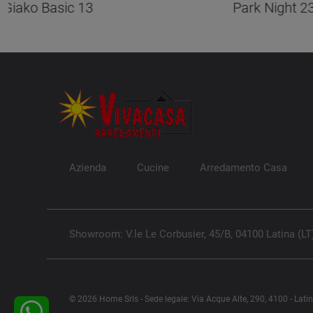
Giako Basic 13
Park Night 2
Azienda
Cucine
Arredamento Casa
Showroom: V.le Le Corbusier, 45/B, 04100 Latina (LT
© 2026 Home Srls - Sede legale: Via Acque Alte, 290, 4100 - Lati