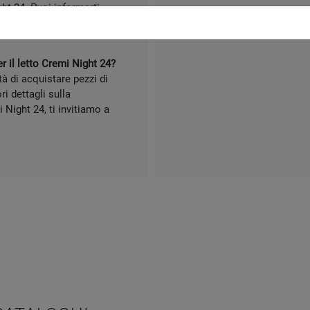
ght 24. Puoi informarti
Latina che per i comuni
r il letto Cremi Night 24?
tà di acquistare pezzi di
i dettagli sulla
 Night 24, ti invitiamo a