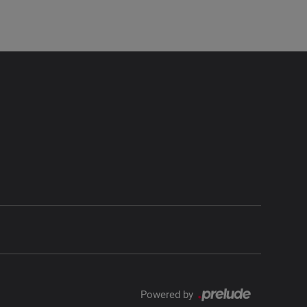
Polo
Giako
Powered by