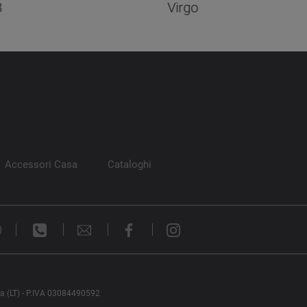
3
Virgo
Accessori Casa
Cataloghi
)
na (LT) - P.IVA 03084490592