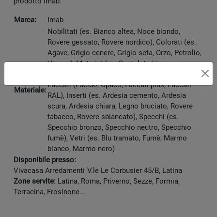
prodotto Imab.
Marca:
Imab
Nobilitati (es. Bianco altea, Noce biondo,
Rovere gessato, Rovere nordico), Colorati (es.
Agave, Grigio cenere, Grigio seta, Orzo, Petrolio,
Visone), Materici (es. Spatolato bianco,
Spatolato argilla, Spatolato bronzo, Sandstone),
Laccati (Lucido, Opaco, Laccati plus, Laccati
Materiale:
RAL), Inserti (es. Ardesia cemento, Ardesia
scura, Ardesia chiara, Legno bruciato, Rovere
tabacco, Rovere sbiancato), Specchi (es.
Specchio bronzo, Specchio neutro, Specchio
fumè), Vetri (es. Blu tramato, Fumè, Marmo
bianco, Marmo nero)
Disponibile presso:
Vivacasa Arredamenti
V.le Le Corbusier 45/B
,
Latina
Zone servite:
Latina, Roma, Priverno, Sezze, Formia,
Terracina, Frosinone...