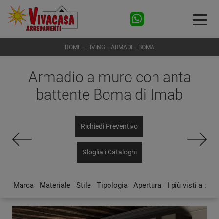
-
-
-
HOME
LIVING
ARMADI
BOMA
Armadio a muro con anta
battente Boma di Imab
Richiedi Preventivo
Sfoglia i Cataloghi
Marca
Materiale
Stile
Tipologia
Apertura
I più visti a :