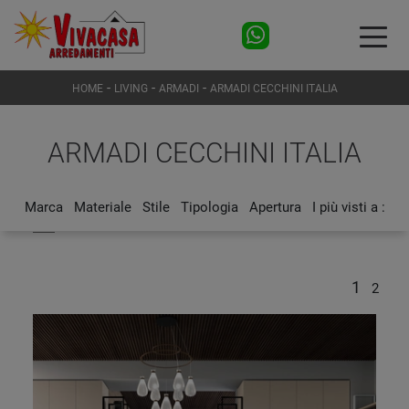
-
-
-
HOME
LIVING
ARMADI
ARMADI CECCHINI ITALIA
ARMADI CECCHINI ITALIA
Marca
Materiale
Stile
Tipologia
Apertura
I più visti a :
1
2