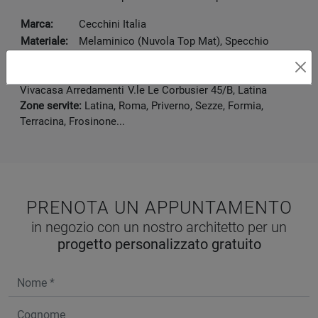
Marca:
Cecchini Italia
Materiale:
Melaminico (Nuvola Top Mat), Specchio
Dimensioni:
276 x 67 x 252 cm
Disponibile presso:
Vivacasa Arredamenti
V.le Le Corbusier 45/B
,
Latina
Zone servite:
Latina, Roma, Priverno, Sezze, Formia,
Terracina, Frosinone...
PRENOTA UN APPUNTAMENTO
in negozio con un nostro architetto per un
progetto personalizzato gratuito