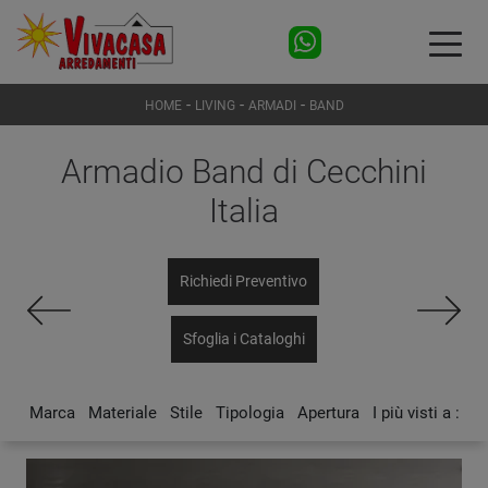
-
-
-
HOME
LIVING
ARMADI
BAND
Armadio Band di Cecchini
Italia
Richiedi Preventivo
Sfoglia i Cataloghi
Marca
Materiale
Stile
Tipologia
Apertura
I più visti a :