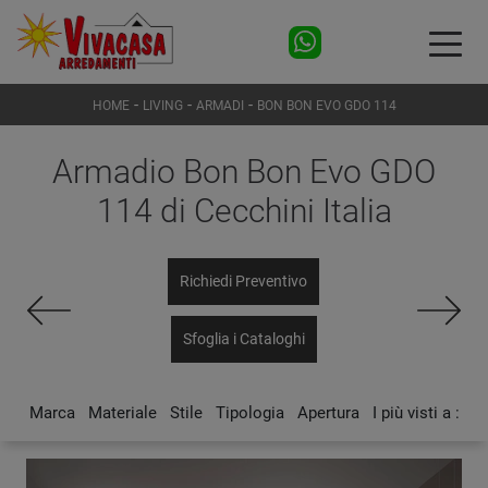
-
-
-
HOME
LIVING
ARMADI
BON BON EVO GDO 114
Armadio Bon Bon Evo GDO
114 di Cecchini Italia
Richiedi Preventivo
Sfoglia i Cataloghi
Marca
Materiale
Stile
Tipologia
Apertura
I più visti a :