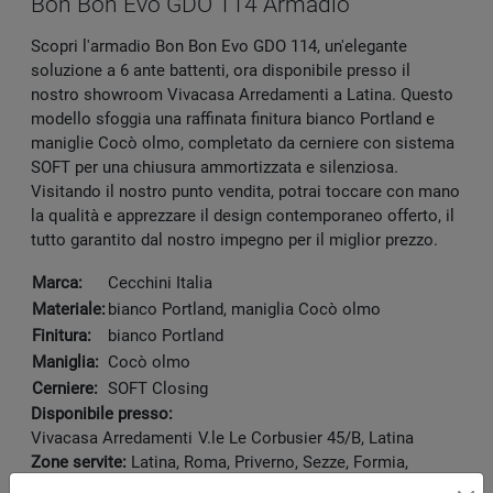
Bon Bon Evo GDO 114 Armadio
Scopri l'armadio Bon Bon Evo GDO 114, un'elegante
soluzione a 6 ante battenti, ora disponibile presso il
nostro showroom Vivacasa Arredamenti a Latina. Questo
modello sfoggia una raffinata finitura bianco Portland e
maniglie Cocò olmo, completato da cerniere con sistema
SOFT per una chiusura ammortizzata e silenziosa.
Visitando il nostro punto vendita, potrai toccare con mano
la qualità e apprezzare il design contemporaneo offerto, il
tutto garantito dal nostro impegno per il miglior prezzo.
Marca:
Cecchini Italia
Materiale:
bianco Portland, maniglia Cocò olmo
Finitura:
bianco Portland
Maniglia:
Cocò olmo
Cerniere:
SOFT Closing
Disponibile presso:
Vivacasa Arredamenti
V.le Le Corbusier 45/B
,
Latina
Zone servite:
Latina, Roma, Priverno, Sezze, Formia,
Terracina, Frosinone...