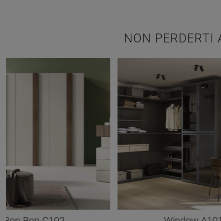
NON PERDERTI 
Bon Bon C102
Window A10