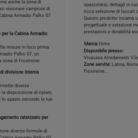
rve anche la zona di
spazzolata), dettagli in cu
oi visionare campioni di
ricca selezione di laccati o
ua Cabina Armadio Palko 07
Questo prodotto incarna u
progettuale e selezione me
prestazioni e durabilità ec
o per la Cabina Armadio
Marca:
Orme
elle misure in loco prima
Disponibile presso:
rmadio Palko 07, un
Vivacasa Arredamenti
V.l
la zona di Frosinone.
Zone servite:
Latina, Roma,
Frosinone...
i divisione interna
rmette diverse
la disposizione di ripiani,
e lo spazio secondo le tue
agamento rateizzato per
ione diverse formule di
 Cabina Armadio Palko 07.