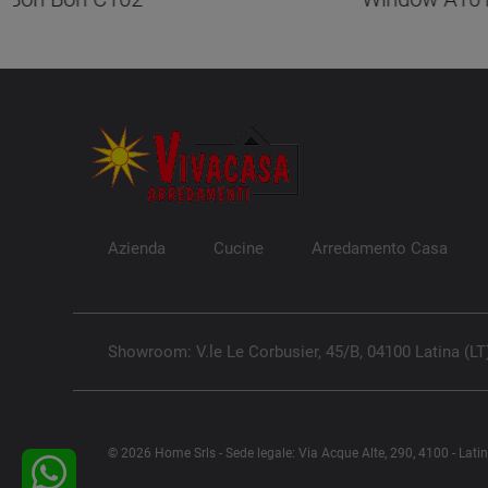
Azienda
Cucine
Arredamento Casa
Showroom: V.le Le Corbusier, 45/B, 04100 Latina (LT
© 2026 Home Srls - Sede legale: Via Acque Alte, 290, 4100 - Lati