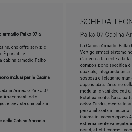
SCHEDA TEC
Palko 07 Cabina A
a armadio Palko 07 a
La Cabina Armadio Palko 07
tina, che offre servizi di
Vertigo armadi sistema no
. È possibile
d'arredo altamente adattab
la cabina armadio Palko
composizione specifica è s
spaziale, integrando un a
sono inclusi per la Cabina
sospesa e l'elegante manigl
appendiabiti. L'interno dell
 Cabina Armadio Palko 07
modulari e vani dedicati a
sa Arredamenti ed è
Esteticamente, l'anta bat
o, è prevista una pulizia
dekor Tundra, mentre la st
personalizzata in laccato m
interne in laccato opaco An
ure della Cabina Armadio
estremamente variegate, i
neutri, effetti marmo, lacc