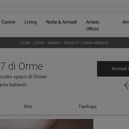
Cucine
Living
Notte & Armadi
Arredo
Arr
Ufficio
-
-
-
HOME
LIVING
ARMADI
PALKO 07 CABINA ARMADIO
7 di Orme
Richiedi 
accato opaco di Orme!
nte battenti.
Stile
Tipologia