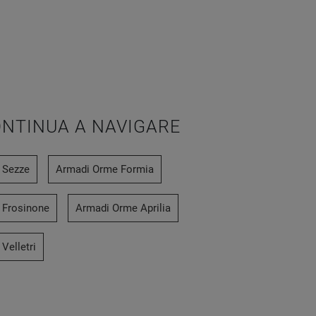
NTINUA A NAVIGARE
 Sezze
Armadi Orme Formia
 Frosinone
Armadi Orme Aprilia
Velletri
Vip 104
Bon 