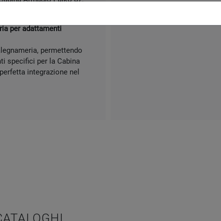
r i clienti.
eria per adattamenti
falegnameria, permettendo
i specifici per la Cabina
erfetta integrazione nel
 CATALOGHI