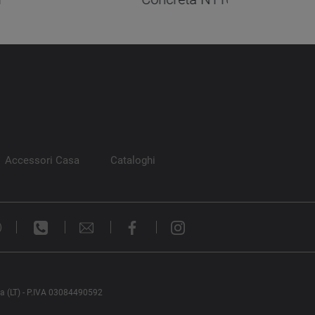
Accessori Casa
Cataloghi
)
na (LT) - P.IVA 03084490592