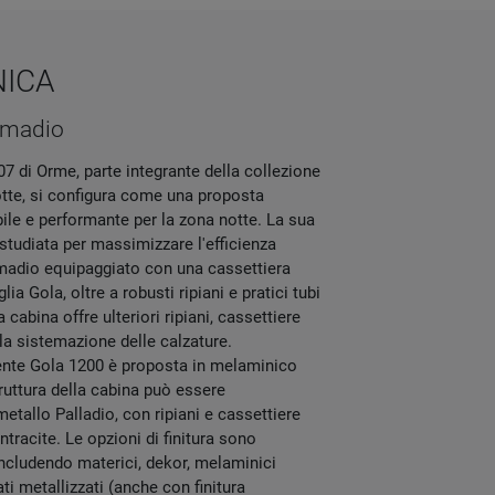
NICA
rmadio
 di Orme, parte integrante della collezione
tte, si configura come una proposta
ile e performante per la zona notte. La sua
tudiata per massimizzare l'efficienza
rmadio equipaggiato con una cassettiera
ia Gola, oltre a robusti ripiani e pratici tubi
a cabina offre ulteriori ripiani, cassettiere
lla sistemazione delle calzature.
tente Gola 1200 è proposta in melaminico
ruttura della cabina può essere
etallo Palladio, con ripiani e cassettiere
tracite. Le opzioni di finitura sono
ncludendo materici, dekor, melaminici
ati metallizzati (anche con finitura