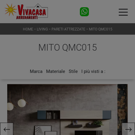
-
-
-
HOME
LIVING
PARETI ATTREZZATE
MITO QMC015
MITO QMC015
Marca
Materiale
Stile
I più visti a :