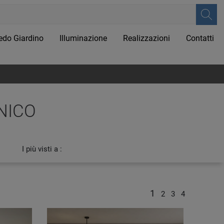
edo Giardino
Illuminazione
Realizzazioni
Contatti
NICO
I più visti a :
1
2
3
4