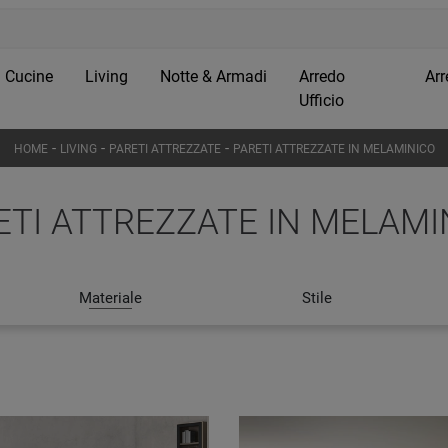
Cucine
Living
Notte & Armadi
Arredo
Arr
Ufficio
-
-
-
HOME
LIVING
PARETI ATTREZZATE
PARETI ATTREZZATE IN MELAMINICO
ETI ATTREZZATE IN MELAMI
Materiale
Stile