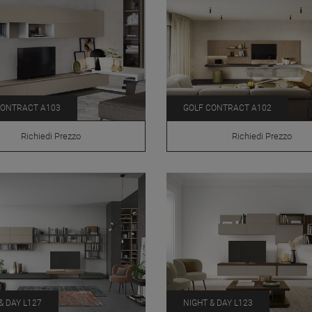
CONTRACT A103
GOLF CONTRACT A102
Richiedi Prezzo
Richiedi Prezzo
& DAY L127
NIGHT & DAY L123