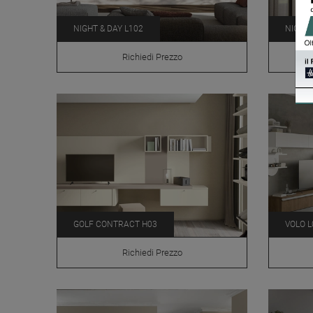
NIGHT & DAY L102
NIGHT 
Richiedi Prezzo
GOLF CONTRACT H03
VOLO L
Richiedi Prezzo