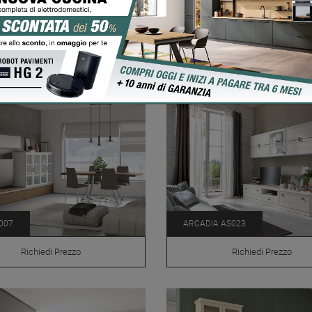
& DAY L101
DAY 20
Richiedi Prezzo
Richiedi Prezzo
007
ARCADIA AS023
Richiedi Prezzo
Richiedi Prezzo