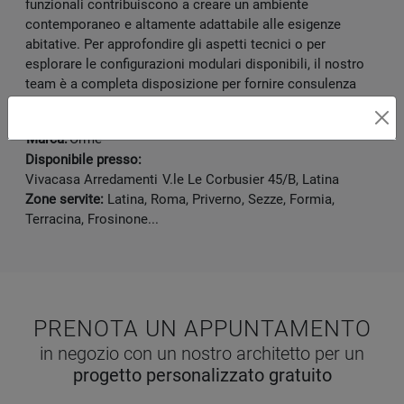
funzionali contribuiscono a creare un ambiente
contemporaneo e altamente adattabile alle esigenze
abitative. Per approfondire gli aspetti tecnici o per
esplorare le configurazioni modulari disponibili, il nostro
team è a completa disposizione per fornire consulenza
specialistica.
Marca:
Orme
Disponibile presso:
Vivacasa Arredamenti
V.le Le Corbusier 45/B
,
Latina
Zone servite:
Latina, Roma, Priverno, Sezze, Formia,
Terracina, Frosinone...
PRENOTA UN APPUNTAMENTO
in negozio con un nostro architetto per un
progetto personalizzato gratuito