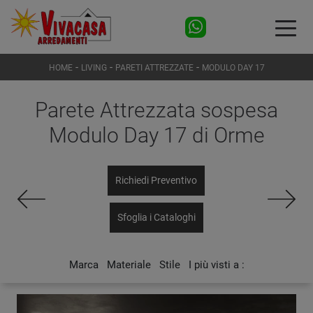
-
-
-
HOME
LIVING
PARETI ATTREZZATE
MODULO DAY 17
Parete Attrezzata sospesa
Modulo Day 17 di Orme
Richiedi Preventivo
Sfoglia i Cataloghi
Marca
Materiale
Stile
I più visti a :