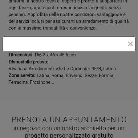
dintorni. Il nostro team di esperti è pronto a supportarti in
ogni fase, garantendoti un'esperienza d'acquisto senza
pensieri. Approfitta delle nostre condizioni vantaggiose e
dei servizi inclusi per assicurarti un arredamento di qualità
con la massima tranquillità e convenienza.
Marca:
Giessegi
Materiale:
Melaminico
Dimensioni:
166.2 x 46 x 45.6 cm
Disponibile presso:
Vivacasa Arredamenti
V.le Le Corbusier 45/B
,
Latina
Zone servite:
Latina, Roma, Priverno, Sezze, Formia,
Terracina, Frosinone...
PRENOTA UN APPUNTAMENTO
in negozio con un nostro architetto per un
progetto personalizzato gratuito