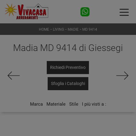
-
-
-
HOME
LIVING
MADIE
MD 9414
Madia MD 9414 di Giessegi
Richiedi Preventivo
Sfoglia i Cataloghi
Marca
Materiale
Stile
I più visti a :