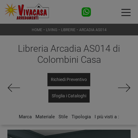
-
-
-
HOME
LIVING
LIBRERIE
ARCADIA AS014
Libreria Arcadia AS014 di
Colombini Casa
Richiedi Preventivo
Sfoglia i Cataloghi
Marca
Materiale
Stile
Tipologia
I più visti a :