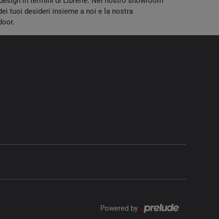
l design in termini di Librerie. Nel nostro showroom
 dei tuoi desideri insieme a noi e la nostra
ndoor.
Powered by