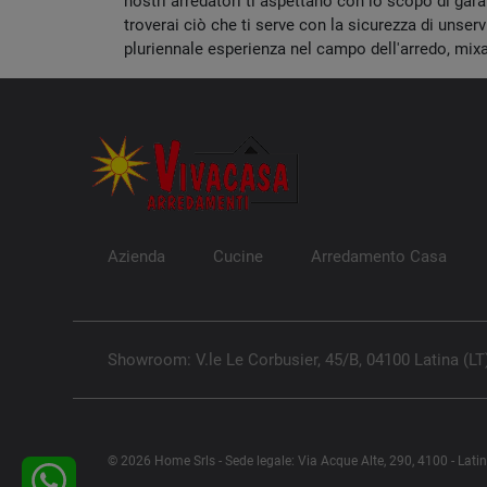
nostri arredatori ti aspettano con lo scopo di gara
troverai ciò che ti serve con la sicurezza di unserv
pluriennale esperienza nel campo dell'arredo, mixa
Azienda
Cucine
Arredamento Casa
Showroom: V.le Le Corbusier, 45/B, 04100 Latina (LT
© 2026 Home Srls - Sede legale: Via Acque Alte, 290, 4100 - Lati