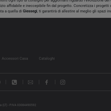
ntirti ogni tipo di consiglio per aggiornarti riguardo l'evoluzione de
izio affidabile e ineccepibile fin dal progetto. Concretizza i progetti
ta a quella di
Giessegi
, ti garantirà di allestire al meglio gli spazi i
Accessori Casa
Cataloghi
)
na (LT) - P.IVA 03084490592