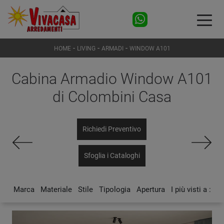
-
-
-
HOME
LIVING
ARMADI
WINDOW A101
Cabina Armadio Window A101
di Colombini Casa
Richiedi Preventivo
Sfoglia i Cataloghi
Marca
Materiale
Stile
Tipologia
Apertura
I più visti a :