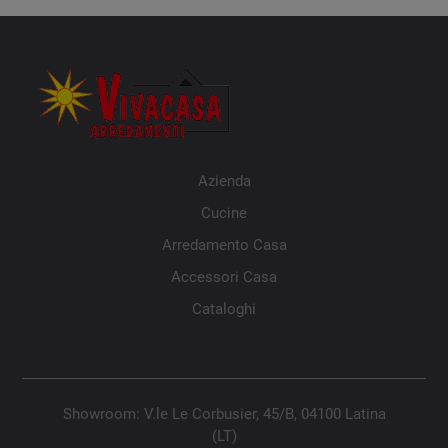
Azienda
Cucine
Arredamento Casa
Accessori Casa
Cataloghi
Showroom: V.le Le Corbusier, 45/B, 04100 Latina
(LT)