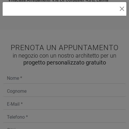
Vivacasa Arredamenti
V.le Le Corbusier 45/B
,
Latina
Zone servite:
Latina, Roma, Priverno, Sezze, Formia,
Terracina, Frosinone...
PRENOTA UN APPUNTAMENTO
in negozio con un nostro architetto per un
progetto personalizzato gratuito