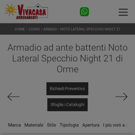
-
-
-
HOME
LIVING
ARMADI
NOTO LATERAL SPECCHIO NIGHT 21
Armadio ad ante battenti Noto
Lateral Specchio Night 21 di
Orme
Richiedi Preventivo
Sfoglia i Cataloghi
Marca
Materiale
Stile
Tipologia
Apertura
I più visti a :