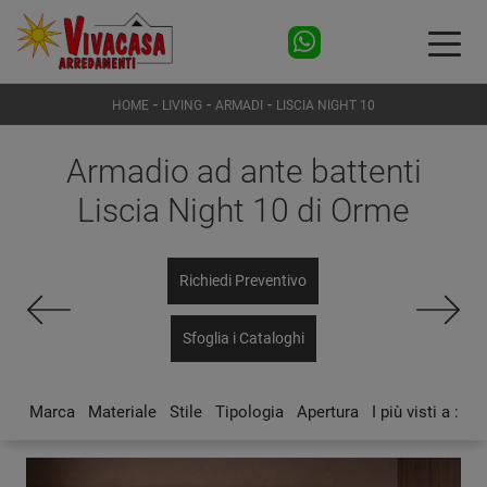
-
-
-
HOME
LIVING
ARMADI
LISCIA NIGHT 10
Armadio ad ante battenti
Liscia Night 10 di Orme
Richiedi Preventivo
Sfoglia i Cataloghi
Marca
Materiale
Stile
Tipologia
Apertura
I più visti a :