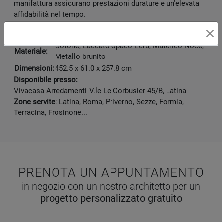
manifattura assicurano prestazioni durature e un'elevata
affidabilità nel tempo.
Marca:
Orme
Cotone, Laccato opaco Ecrù, Materico Noce,
Materiale:
Metallo brunito
Dimensioni:
452.5 x 61.0 x 257.8 cm
Disponibile presso:
Vivacasa Arredamenti
V.le Le Corbusier 45/B
,
Latina
Zone servite:
Latina, Roma, Priverno, Sezze, Formia,
Terracina, Frosinone...
PRENOTA UN APPUNTAMENTO
in negozio con un nostro architetto per un
progetto personalizzato gratuito