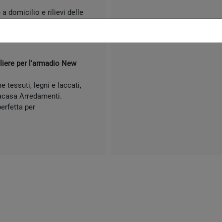
 domicilio e rilievi delle
rogettazione del tuo
una materioteca per
egliere per l'armadio New
 tessuti, legni e laccati,
vacasa Arredamenti.
perfetta per