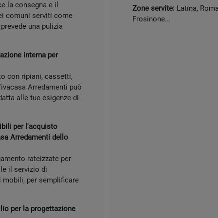
e la consegna e il
Zone servite:
Latina, Roma,
ei comuni serviti come
Frosinone...
 prevede una pulizia
zazione interna per
 con ripiani, cassetti,
. Vivacasa Arredamenti può
adatta alle tue esigenze di
ili per l'acquisto
asa Arredamenti dello
gamento rateizzate per
e il servizio di
 mobili, per semplificare
io per la progettazione