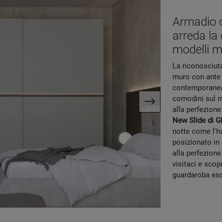
Armadio c
arreda la
modelli 
La riconosciut
muro con ante s
contemporanea.
comodini sul me
alla perfezione
New Slide di G
notte come l'h
posizionato in
alla perfezione
visitaci e sco
guardaroba escl