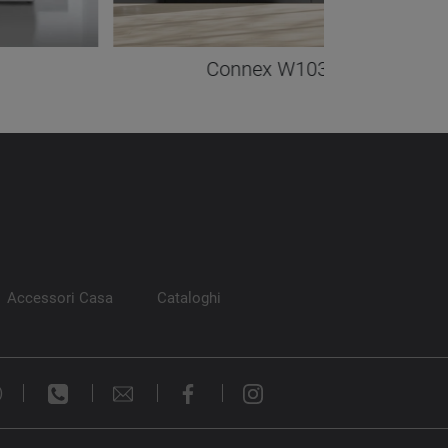
Connex W103
Accessori Casa
Cataloghi
)