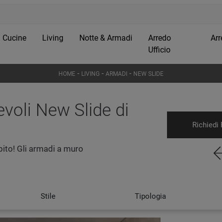
Cucine
Living
Notte & Armadi
Arredo
Arr
Ufficio
-
-
-
HOME
LIVING
ARMADI
NEW SLIDE
voli New Slide di
Richiedi 
ito! Gli armadi a muro
Stile
Tipologia