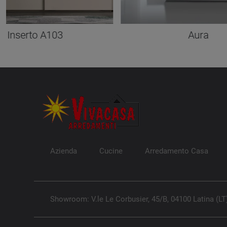
Inserto A103
Aura
Azienda
Cucine
Arredamento Casa
Showroom: V.le Le Corbusier, 45/B, 04100 Latina (LT