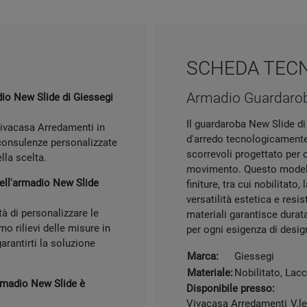
SCHEDA TEC
Armadio Guardaroba
io New Slide di Giessegi
Il guardaroba New Slide d
Vivacasa Arredamenti in
d'arredo tecnologicamente
 consulenze personalizzate
scorrevoli progettato per o
lla scelta.
movimento. Questo modell
dell'armadio New Slide
finiture, tra cui nobilitat
versatilità estetica e resi
tà di personalizzare le
materiali garantisce durat
mo rilievi delle misure in
per ogni esigenza di design
arantirti la soluzione
Marca:
Giessegi
Materiale:
Nobilitato, Lac
armadio New Slide è
Disponibile presso:
Vivacasa Arredamenti
V.l