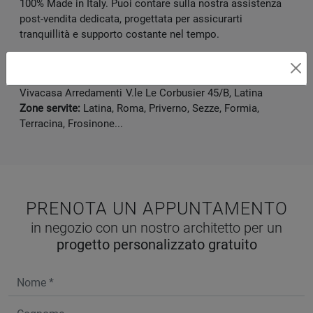
100% Made in Italy. Puoi contare sulla nostra assistenza
post-vendita dedicata, progettata per assicurarti
tranquillità e supporto costante nel tempo.
Marca:
Mobilpiù Luxury
Disponibile presso:
Vivacasa Arredamenti
V.le Le Corbusier 45/B
,
Latina
Zone servite:
Latina, Roma, Priverno, Sezze, Formia,
Terracina, Frosinone...
PRENOTA UN APPUNTAMENTO
in negozio con un nostro architetto per un
progetto personalizzato gratuito