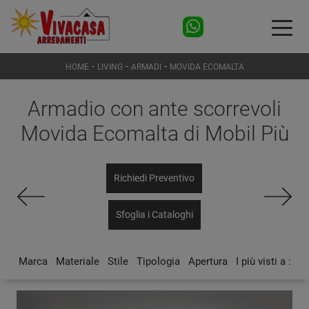
-
-
-
HOME
LIVING
ARMADI
MOVIDA ECOMALTA
Armadio con ante scorrevoli
Movida Ecomalta di Mobil Più
Richiedi Preventivo
Sfoglia i Cataloghi
Marca
Materiale
Stile
Tipologia
Apertura
I più visti a :