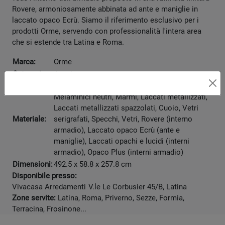
Rovere, armoniosamente abbinata ad ante e maniglie in
laccato opaco Ecrù. Siamo il riferimento esclusivo per i
prodotti Orme, servendo con professionalità l'intera area
che si estende tra Latina e Roma.
Marca:
Orme
Categoria:
Arredamento
Materici, Dekor, Dekor Rigato, Dekor Plus,
Melaminici neutri, Marmi, Laccati metallizzati,
Laccati metallizzati spazzolati, Cuoio, Vetri
Materiale:
serigrafati, Specchi, Vetri, Rovere (interno
armadio), Laccato opaco Ecrù (ante e
maniglie), Laccati opachi e lucidi (interni
armadio), Opaco Plus (interni armadio)
Dimensioni:
492.5 x 58.8 x 257.8 cm
Disponibile presso:
Vivacasa Arredamenti
V.le Le Corbusier 45/B
,
Latina
Zone servite:
Latina, Roma, Priverno, Sezze, Formia,
Terracina, Frosinone...