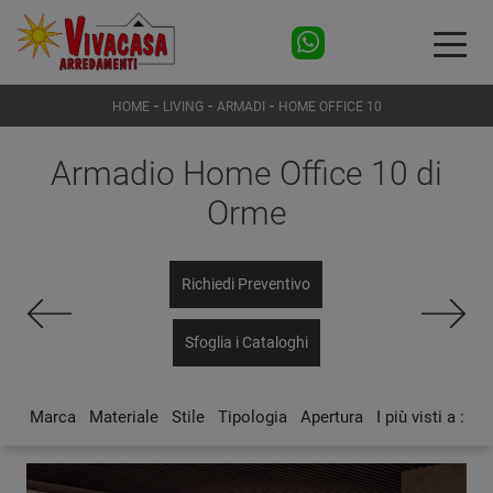
-
-
-
HOME
LIVING
ARMADI
HOME OFFICE 10
Armadio Home Office 10 di
Orme
Richiedi Preventivo
Sfoglia i Cataloghi
Marca
Materiale
Stile
Tipologia
Apertura
I più visti a :