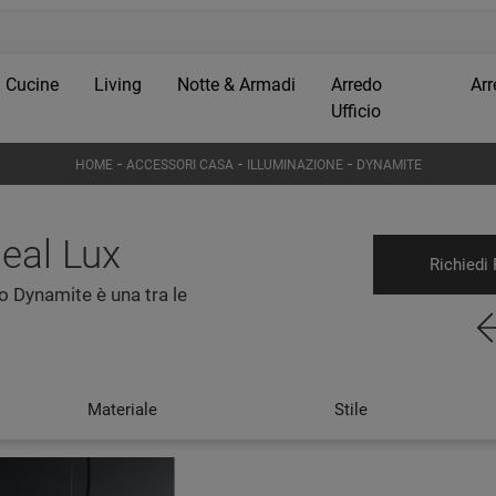
Cucine
Living
Notte & Armadi
Arredo
Arr
Ufficio
-
-
-
HOME
ACCESSORI CASA
ILLUMINAZIONE
DYNAMITE
eal Lux
Richiedi 
o Dynamite è una tra le
Materiale
Stile