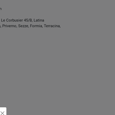
m
e Le Corbusier 45/B
,
Latina
 Priverno, Sezze, Formia, Terracina,