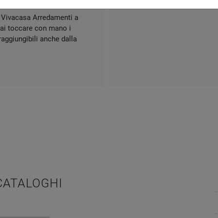
m Vivacasa Arredamenti a
trai toccare con mano i
aggiungibili anche dalla
 CATALOGHI