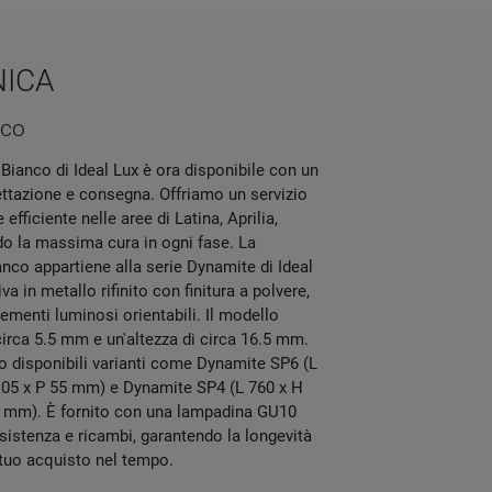
NICA
nco
ianco di Ideal Lux è ora disponibile con un
ettazione e consegna. Offriamo un servizio
efficiente nelle aree di Latina, Aprilia,
do la massima cura in ogni fase. La
co appartiene alla serie Dynamite di Ideal
a in metallo rifinito con finitura a polvere,
ementi luminosi orientabili. Il modello
circa 5.5 mm e un'altezza di circa 16.5 mm.
 disponibili varianti come Dynamite SP6 (L
105 x P 55 mm) e Dynamite SP4 (L 760 x H
5 mm). È fornito con una lampadina GU10
istenza e ricambi, garantendo la longevità
l tuo acquisto nel tempo.