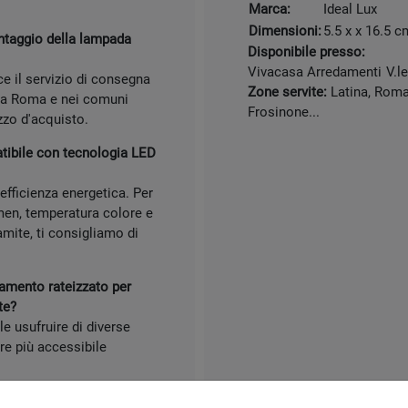
Marca:
Ideal Lux
Dimensioni:
5.5 x x 16.5 c
ontaggio della lampada
Disponibile presso:
Vivacasa Arredamenti
V.l
 il servizio di consegna
Zone servite:
Latina, Roma,
 a Roma e nei comuni
Frosinone...
zzo d'acquisto.
tibile con tecnologia LED
'efficienza energetica. Per
umen, temperatura colore e
mite, ti consigliamo di
amento rateizzato per
te?
e usufruire di diverse
re più accessibile
iali della lampada