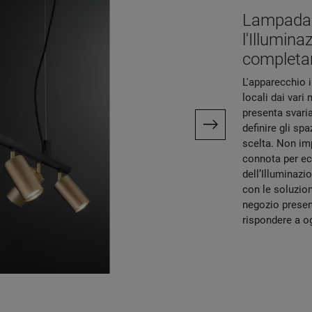
Lampada D
l'Illumin
completar
L'apparecchio i
locali dai var
presenta svari
definire gli sp
scelta. Non im
connota per ec
dell’Illuminaz
con le soluzion
negozio presen
rispondere a og