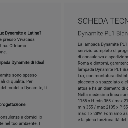
SCHEDA TEC
Dynamite PL1 Bia
ux Dynamite a Latina?
te presso Vivacasa
La lampada Dynamite PL1 B
tina. Offriamo
servizio completo di prog
one.
di consulenza e spedizione 
ampada Dynamite di Ideal
Roma e dintorni, garanten
lampada Dynamite PL1 Bian
namite sono spesso
Lux, con montatura distintiv
li di qualità. Per
placcato o spazzolato e el
e del modello Dynamite, ti
attuale ha un diametro di 
Nella medesima linea sono
1155 x H min 355 / max 2
 progettazione
min 355 / max 2105 x P 5
max 1 x 28W. Forniamo ass
 consulenze a domicilio
e la piena funzionalità de
e nel tuo ambiente. I